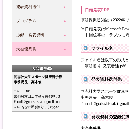
発表資料送付
口頭発表PDF
演題採択通知後（2022年1
プログラム
口頭発表はMicrosof
ト回線等のトラブルに備
抄録・発表資料
ファイル名
大会優秀賞
ファイル名は以下の形式と
演題番号_発表者姓.pdf （例
同志社大学スポーツ健康科学部
発表資料送付先
事務局長 高木俊
同志社大学スポーツ健康科
〒610-0394
京都府京田辺市多々羅都谷1-3
事務局長 高木俊
E-mail: 3godoshisha[at]gmail.com
E-mail: 3godoshish
※[at]を@に置き換えてください。
発表資料の登録に
大会事務局