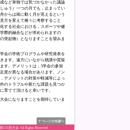
創成など単独では気づかなかった議論
んしゅう）一つの月でも，止まってい
く舟からは南に動く月が見えるという
見方を変えて種々に考察すること
様化する社会における，スポーツや健
学際的融合などが求められますの
グの突起物）となりますことを望みま
3学会の学術プログラムや研究発表を
できます。遠方にいながら聴講や質疑
ます。デメリットは，3学会の参加
満足度が異なる場合があります。ノン
し，デメリットの対策や軽減等によっ
定外のトラブルや新たな課題も見つか
に育てて頂けると幸いです。
い大会になりますことを期待していま
ll Rights Reserved.