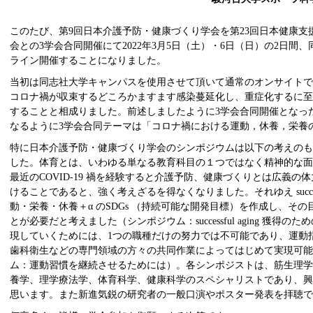
このたび、第9回日本介護予防・健康づくり学会を第23回日本健康支
会との3学会合同開催にて2022年3月5日（土）・6日（日）の2日間
ライン開催することになりました。
当初は同志社大学キャンパスを使用させて頂いて通常のオンサイト
コロナ禍が収束するどころかますます感染蔓延化し、重症化するに
することと相成りました。前述しましたように3学会合同開催となっ
なるように3学会合同テーマは「コロナ禍における運動，休養，栄養
特に日本介護予防・健康づくり学会のシンポジウムは以下の考えのも
した。体育とは、いわゆる単なる教育科目の１つではなく精神的な
最近のCOVID-19 禍を経験すると介護予防、健康づくりとは広義
けることであると、強く考えざるを得なくなりました。それゆえ successf
動・栄養・休養＋α のSDGs （持続可能な開発目標）を作成し、そ
とが必要だと考えました（シンポジウム：successful aging 獲得
現していくためには、1つの職種だけの努力では不可能であり、運動
歯科衛生などの専門領域の方々の共同作業によってはじめて実現可能
ム：運動習慣を継続させるためには）。各シンポジストは、筋生理
養学、理学療法学、体育科学、健康科学のスペシャリストであり、
思います。また新進気鋭の研究者の一般口演やポスター発表を拝聴で