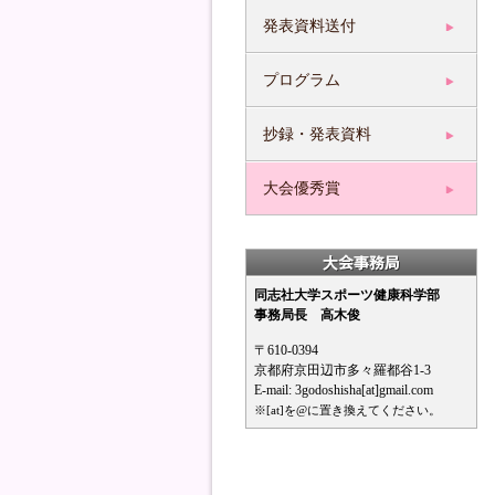
発表資料送付
プログラム
抄録・発表資料
大会優秀賞
同志社大学スポーツ健康科学部
事務局長 高木俊
〒610-0394
京都府京田辺市多々羅都谷1-3
E-mail: 3godoshisha[at]gmail.com
※[at]を@に置き換えてください。