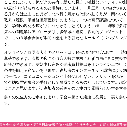
ることによって，気づきの共有，新たな見方，斬新なアイディアの
の広がりが得られるものと期待しています。一月三舟（いちげつさ
る舟からは止まった月が，北へ行く舟からは北へ動く月が，南へい
教え（澄観，華厳経疏演義鈔）のように，一つの研究課題について，
が，学問の深化や広がりにつながることでしょう。特に，複雑で多
康への問題解決アプローチは，多領域の連携，多元的プロジェクト，
で，この３学会合同が学問の壁を上る新たなホールド（ボルダリン
す。
オンライン合同学会大会のメリットは，1件の参加申し込みで，当該
享受できます。会場の広さや収容人数に左右されず自由に意見交換
応答ができます。演題申し込みや発表資料提出をオンライン上で行え
条件を揃える必要があります。参加者のインターネット環境により
バーバル・コミュニケーションが十分交わせない。メリットを活か
て有効な学術集会の手段として醸成できるものと信じています。想
ることと思いますが，参加者の皆さんのご協力で素晴らしい学会大会
多くの先生方のご参加により，学会を超えた議論に発展し，実り多
す。
本健康支援学会年次学術大会・第9回日本介護予防・健康づくり学会大会・京都滋賀体育学会第151回大会 A