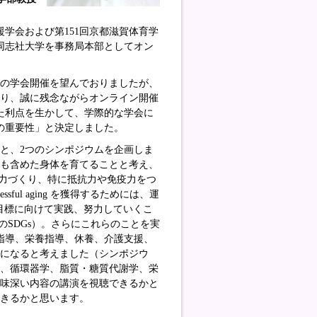
援学会および第151回京都滋賀体育学
、同志社大学を事務局本部としてオン
での学会開催を望んでおりましたが、
至り、誠に残念ながらオンライン開催
た利点を生かして、学際的な学会に
の重要性」と決定しました。
と、2つのシンポジウムを企画しま
面も含めた身体を育てることと考え、
の体力づくり、特に抵抗力や免疫力をつ
ul aging を獲得するためには、運
の目標に向けて実践、努力していくこ
のためのSDGs）。さらにこれらのことを実
指導、栄養指導、休養、介護支援、
になると考えました（シンポジウ
学、循環器学、脂質・糖質代謝学、栄
興味深い内容の講演を視聴できるかと
きるかと思います。