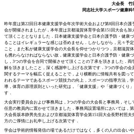
大会長 竹
同志社大学スポーツ健康科
昨年度は第22回日本健康支援学会年次学術大会および第8回日本介護
会が開催されましたが，本年度は京都滋賀体育学会第151回大会も加
て頂くこととなりました．日本健康支援学会と日本介護予防・健康
ることはイレギュラーな感じは否めません．しかしながら，元々予
こと，また私が健康支援学会の大会長を仰せつかりつつ，京都滋賀
も携わらなければならない故，健康支援学会と日本介護予防・健康づ
し，3つの学会を合同で開催させて頂くことの了承を頂きました．両
解を頂きましたこと，深く感謝申し上げる次第です．3つの学会の会
関するテーマを幅広く捉えることで，より横断的に情報共有を図っ
われるテーマであるスポーツ競技力の向上，スポーツの指導方法，学
導，体育の原理原則といった研究は，「健康支援」や「健康づくり
す．
大会実行委員会および事務局は，3つの学会の大会長と事務局，そし
任意の教員内に置かせて頂きました．事務局設置場所においては，第
大会長坂本静男先生および京都滋賀体育学会第151回大会長野村照夫
方のご厚情にお礼申し上げる次第です．
学会は学術的情報発信の場であるだけではなく，多くの人の出会いや