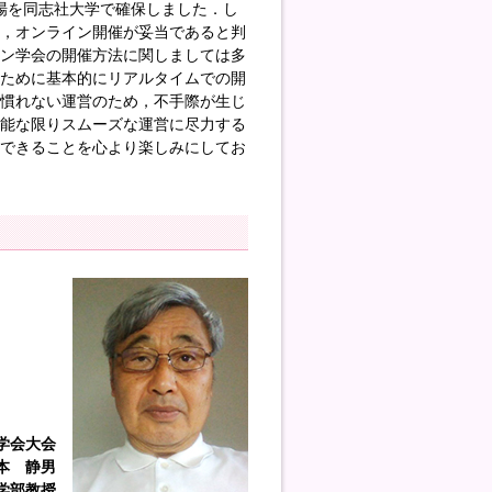
場を同志社大学で確保しました．し
ず，オンライン開催が妥当であると判
イン学会の開催方法に関しましては多
すために基本的にリアルタイムでの開
す．慣れない運営のため，不手際が生じ
可能な限りスムーズな運営に尽力する
いできることを心より楽しみにしてお
学会大会
本 静男
学部教授