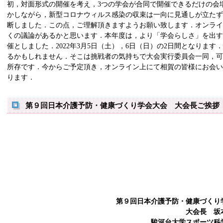
初，対面形式の開催を考え，3つの学会が合同で開催できるだけの会
かしながら，新型コロナウィルス感染の収束は一向に見通しが立た
断しました．この点，ご理解頂きますようお願い致します．オンラ
くの議論があるかと思います．本年度は，より「学会らしさ」を出
催としました．2022年3月5日（土），6日（日）の2日間となりま
るかもしれません．そこは挑戦者の気持ちで大会実行委員会一同，
所存です．今からご予定頂き，オンライン上にて相賀の皆様にお会
ります．
第９回日本介護予防・健康づくり学会大会 大会長ご挨拶
第９回日本介護予防・健康づくり
大会長 坂
駿河台大学スポーツ科