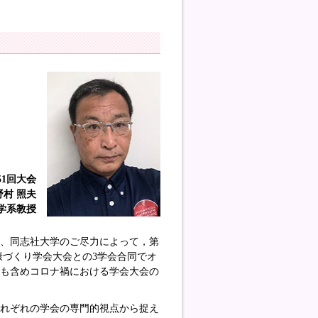
51回大会
村 照夫
学系教授
）に、同志社大学のご尽力によって，第
康づくり学会大会との3学会合同でオ
催も含めコロナ禍における学会大会の
それぞれの学会の専門的視点から捉え