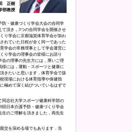
田 正樹
学部教授
予防・健康づくり学会大会の合同学
えて頂き，3つの合同学会を開催させ
づくり学会に京都滋賀体育学会が加わ
定されていた日程が全く同一であった
体育学会の常務理事として学会運営に
くり学会の理事会の皆様にお諮り
学会の理事の先生方には，厚いご理
員様には，運動・スポーツと健康に
て頂きたいと思います．体育学会で扱
校現場における体育指導や保健指
」に極めて深く結びついているはずで
て同志社大学スポーツ健康科学部の
9回日本介護予防・健康づくり学会
先生のご理解を頂きました．両先生
親交を深める場でもあります．当